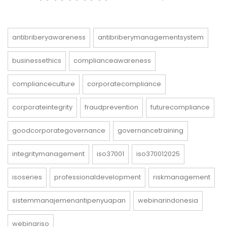
antibriberyawareness
antibriberymanagementsystem
businessethics
complianceawareness
complianceculture
corporatecompliance
corporateintegrity
fraudprevention
futurecompliance
goodcorporategovernance
governancetraining
integritymanagement
iso37001
iso370012025
isoseries
professionaldevelopment
riskmanagement
sistemmanajemenantipenyuapan
webinarindonesia
webinariso