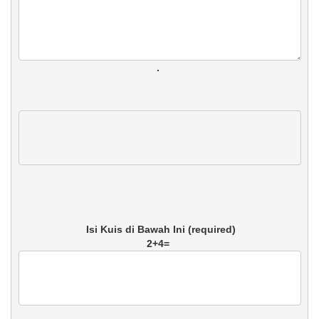
. 
2+4=