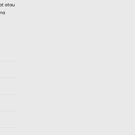
at atau
ema