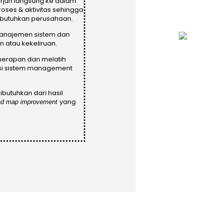
erjun langsung ke dalam
oses & aktivitas sehingga
ibutuhkan perusahaan.
manajemen sistem dan
 atau kekeliruan.
nerapan dan melatih
si sistem management
butuhkan dari hasil
yang
ad map improvement