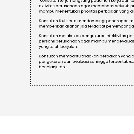
Konsultan terjun langsung pada hari kerja dan t
aktivitas perusahaan agar memahami seluruh pr
mampu menentukan prioritas perbaikan yang d
Konsultan ikut serta mendampingi penerapan 
memberikan arahan jika terdapat penyimpangan
Konsultan melakukan pengukuran efektivitas pe
personil perusahaan agar mampu mengevalua
yang telah berjalan.
Konsultan membantu tindakan perbaikan yang di
pengukuran dan evaluasi sehingga terbentuk
ro
berjelanjutan.