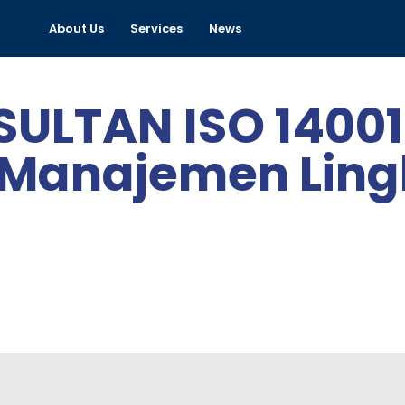
About Us
Services
News
ULTAN ISO 14001
 Manajemen Lin