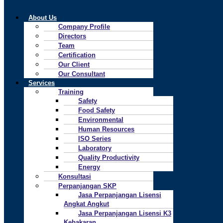
About Us
Company Profile
Directors
Team
Certification
Our Client
Our Consultant
Services
Training
Safety
Food Safety
Environmental
Human Resources
ISO Series
Laboratory
Quality Productivity
Energy
Konsultasi
Perpanjangan SKP
Jasa Perpanjangan Lisensi
Angkat Angkut
Jasa Perpanjangan Lisensi K3
Kebakaran