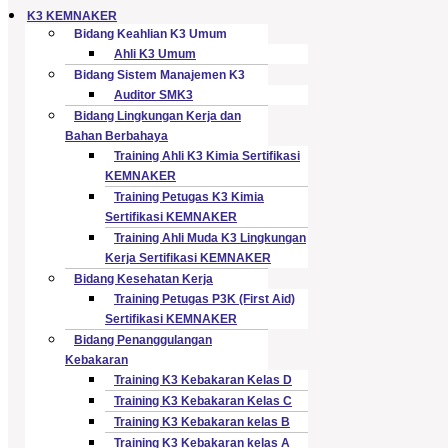
K3 KEMNAKER
Bidang Keahlian K3 Umum
Ahli K3 Umum
Bidang Sistem Manajemen K3
Auditor SMK3
Bidang Lingkungan Kerja dan
Bahan Berbahaya
Training Ahli K3 Kimia Sertifikasi
KEMNAKER
Training Petugas K3 Kimia
Sertifikasi KEMNAKER
Training Ahli Muda K3 Lingkungan
Kerja Sertifikasi KEMNAKER
Bidang Kesehatan Kerja
Training Petugas P3K (First Aid)
Sertifikasi KEMNAKER
Bidang Penanggulangan
Kebakaran
Training K3 Kebakaran Kelas D
Training K3 Kebakaran Kelas C
Training K3 Kebakaran kelas B
Training K3 Kebakaran kelas A