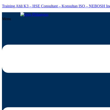
Training Ahli K3 – HSE Consultant – Konsultan ISO – NEBOSH In
Menu