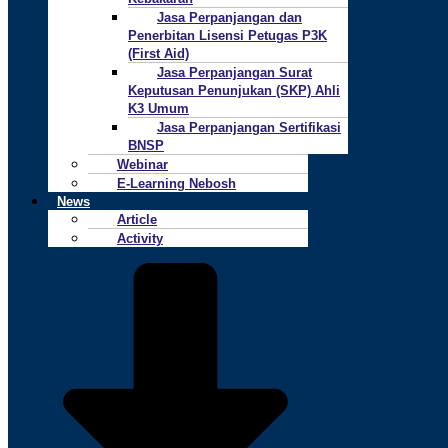
Jasa Perpanjangan dan
Penerbitan Lisensi Petugas P3K
(First Aid)
Jasa Perpanjangan Surat
Keputusan Penunjukan (SKP) Ahli
K3 Umum
Jasa Perpanjangan Sertifikasi
BNSP
Webinar
E-Learning Nebosh
News
Article
Activity