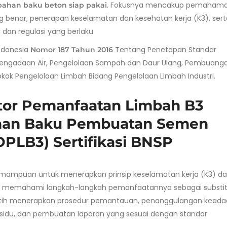
. Fokusnya mencakup pemaham
bahan baku beton siap pakai
ng benar, penerapan keselamatan dan kesehatan kerja (K3), sert
dan regulasi yang berlaku
ndonesia
Tentang Penetapan Standar
Nomor 187 Tahun 2016
i Pengadaan Air, Pengelolaan Sampah dan Daur Ulang, Pembuang
k Pengelolaan Limbah Bidang Pengelolaan Limbah Industri.
ator Pemanfaatan Limbah B3
ahan Baku Pembuatan Semen
(OPLB3) Sertifikasi BNSP
kemampuan untuk menerapkan prinsip keselamatan kerja (K3) d
ta memahami langkah-langkah pemanfaatannya sebagai substit
ilatih menerapkan prosedur pemantauan, penanggulangan kead
esidu, dan pembuatan laporan yang sesuai dengan standar