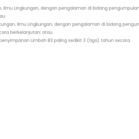
gan, Ilmu Lingkungan, dengan pengalaman di bidang pengumpula
tau
Lingkungan, Ilmu Lingkungan, dengan pengalaman di bidang peng
cara berkelanjutan; atau
nyimpanan Limbah B3 paling sedikit 3 (tiga) tahun secara
e