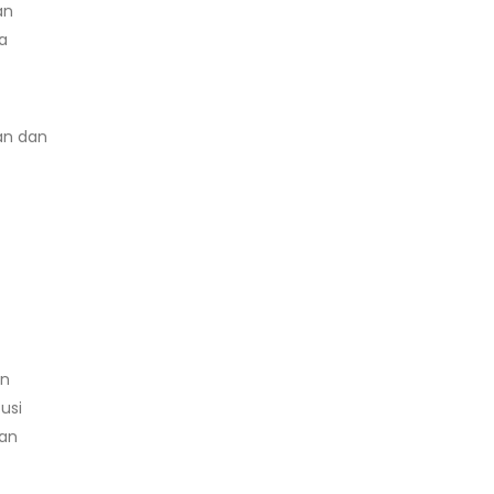
an
a
an dan
an
usi
aan