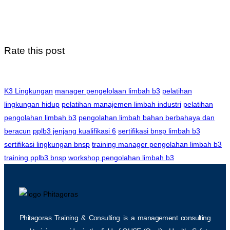
Rate this post
K3 Lingkungan
manager pengelolaan limbah b3
pelatihan
lingkungan hidup
pelatihan manajemen limbah industri
pelatihan
pengolahan limbah b3
pengolahan limbah bahan berbahaya dan
beracun
pplb3 jenjang kualifikasi 6
sertifikasi bnsp limbah b3
sertifikasi lingkungan bnsp
training manager pengolahan limbah b3
training pplb3 bnsp
workshop pengolahan limbah b3
Phitagoras Training & Consulting is a management consulting