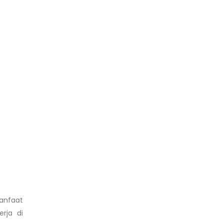
manfaat
rja di