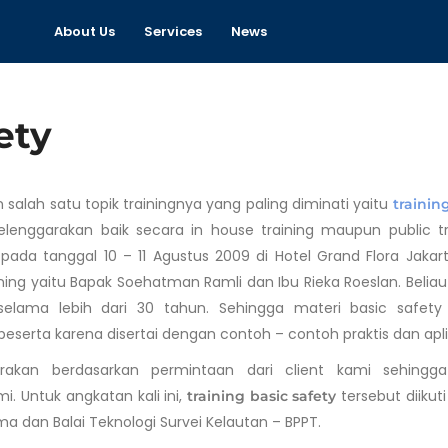
About Us
Services
News
ety
salah satu topik trainingnya yang paling diminati yaitu
trainin
lenggarakan baik secara in house training maupun public tr
 pada tanggal 10 – 11 Agustus 2009 di Hotel Grand Flora Jakar
ining yaitu Bapak Soehatman Ramli dan Ibu Rieka Roeslan. Belia
lama lebih dari 30 tahun. Sehingga materi basic safety
serta karena disertai dengan contoh – contoh praktis dan aplik
rakan berdasarkan permintaan dari client kami sehingg
mi. Untuk angkatan kali ini,
tersebut diikuti
training basic safety
a dan Balai Teknologi Survei Kelautan – BPPT.