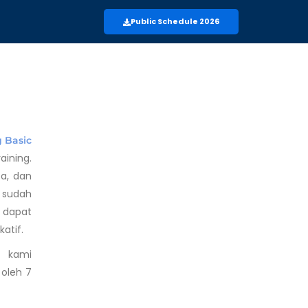
Public Schedule 2026
g Basic
aining.
ta, dan
u sudah
 dapat
atif.
a kami
 oleh 7