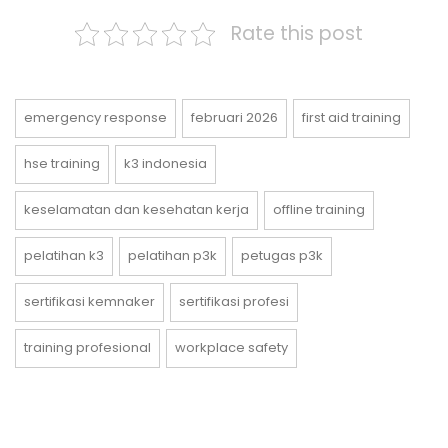
Rate this post
emergency response
februari 2026
first aid training
hse training
k3 indonesia
keselamatan dan kesehatan kerja
offline training
pelatihan k3
pelatihan p3k
petugas p3k
sertifikasi kemnaker
sertifikasi profesi
training profesional
workplace safety