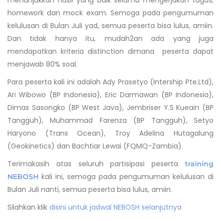
menunjukkan hasil yang baik selama mengerjakan tugas,
homework dan mock exam. Semoga pada pengumuman
kelulusan di Bulan Juli yad, semua peserta bisa lulus, amiin.
Dan tidak hanya itu, mudah2an ada yang juga
mendapatkan kriteria distinction dimana peserta dapat
menjawab 80% soal.
Para peserta kali ini adalah Ady Prasetyo (Intership Pte.Ltd),
Ari Wibowo (BP Indonesia), Eric Darmawan (BP Indonesia),
Dimas Sasongko (BP West Java), Jembriser Y.S Kueain (BP
Tangguh), Muhammad Farenza (BP Tangguh), Setyo
Haryono (Trans Ocean), Troy Adelina Hutagalung
(Geokinetics) dan Bachtiar Lewai (FQMQ-Zambia).
Terimakasih atas seluruh partisipasi peserta
training
kali ini, semoga pada pengumuman kelulusan di
NEBOSH
Bulan Juli nanti, semua peserta bisa lulus, amiin.
Silahkan klik
disini untuk jadwal NEBOSH selanjutnya