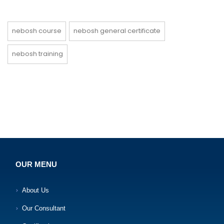
nebosh course
nebosh general certificate
nebosh training
OUR MENU
About Us
Our Consultant