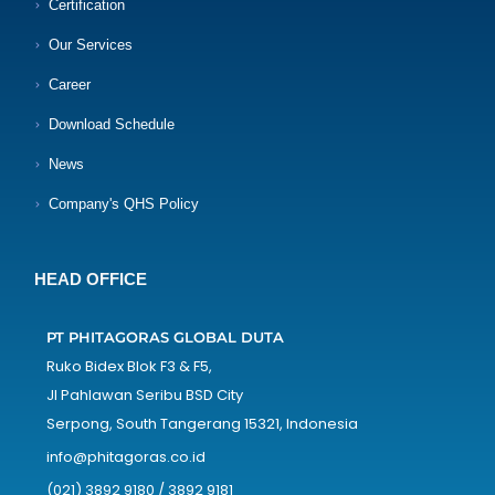
Certification
Our Services
Career
Download Schedule
News
Company's QHS Policy
HEAD OFFICE
PT PHITAGORAS GLOBAL DUTA
Ruko Bidex Blok F3 & F5,
Jl Pahlawan Seribu BSD City
Serpong, South Tangerang 15321, Indonesia
info@phitagoras.co.id
(021) 3892 9180 / 3892 9181