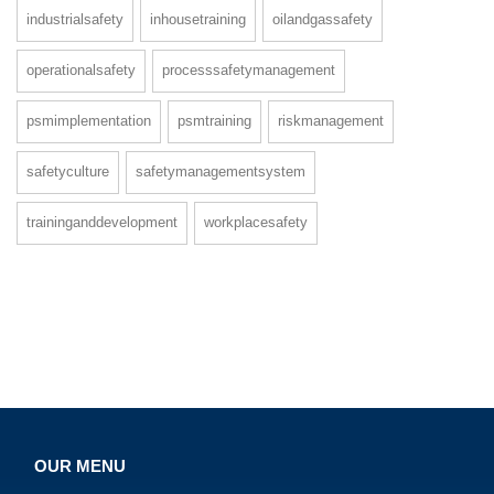
industrialsafety
inhousetraining
oilandgassafety
operationalsafety
processsafetymanagement
psmimplementation
psmtraining
riskmanagement
safetyculture
safetymanagementsystem
traininganddevelopment
workplacesafety
OUR MENU