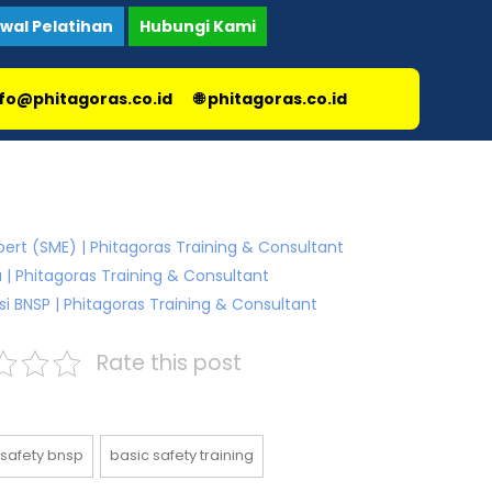
dwal Pelatihan
Hubungi Kami
nfo@phitagoras.co.id
🌐 phitagoras.co.id
xpert (SME) | Phitagoras Training & Consultant
 | Phitagoras Training & Consultant
asi BNSP | Phitagoras Training & Consultant
Rate this post
 safety bnsp
basic safety training