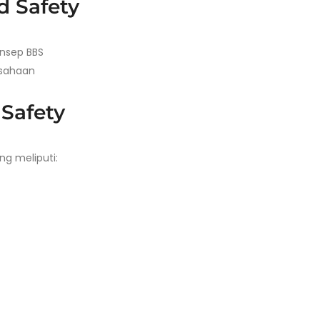
d Safety
nsep BBS
usahaan
 Safety
g meliputi: