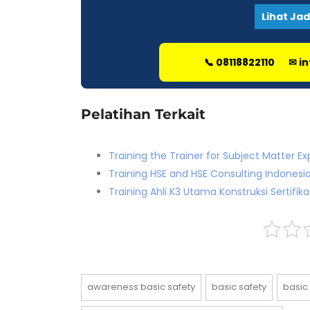
Lihat Ja
📞 08118822110
✉ i
Pelatihan Terkait
Training the Trainer for Subject Matter E
Training HSE and HSE Consulting Indonesia
Training Ahli K3 Utama Konstruksi Sertifik
awareness basic safety
basic safety
basic