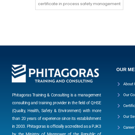
certificate in process safety management
OUR M
About 
Phitagoras Training & Consulting is a management
Our Co
consulting and training provider in the field of QHSE
Certifi
(Quality, Health, Safety & Environment) with more
Our Se
than 20 years of experience since its establishment
in 2003. Phitagoras is officially accredited as a PJK3
Career
by the Ministry of Manpower of the Republic of