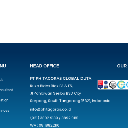
ENU
HEAD OFFICE
OUR 
PT PHITAGORAS GLOBAL DUTA
Us
Ruko Bidex Blok F3 & F5,
nsultant
Jl Pahlawan Seribu BSD City
cation
Serpong, South Tangerang 15321, Indonesia
info@phitagoras.co.id
rvices
(021) 3892 9180 / 3892 9181
WA : 08118822110