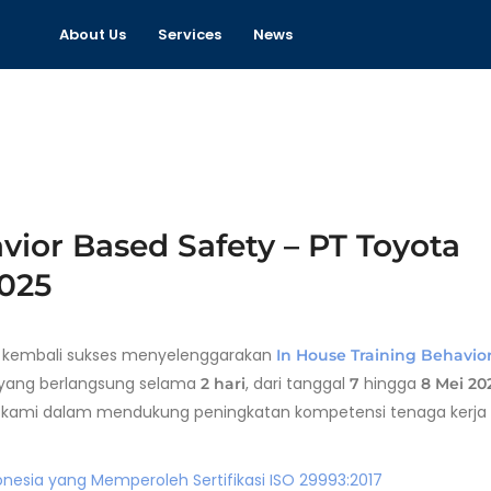
About Us
Services
News
vior Based Safety – PT Toyota
2025
kembali sukses menyelenggarakan
In House Training Behavio
yang berlangsung selama
, dari tanggal
hingga
2 hari
7
8 Mei 20
n kami dalam mendukung peningkatan kompetensi tenaga kerja
nesia yang Memperoleh Sertifikasi ISO 29993:2017