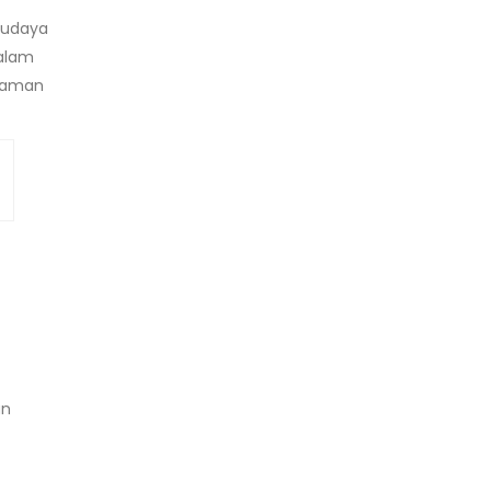
budaya
dalam
h aman
an