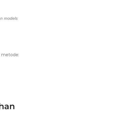
on models
n metode:
ihan