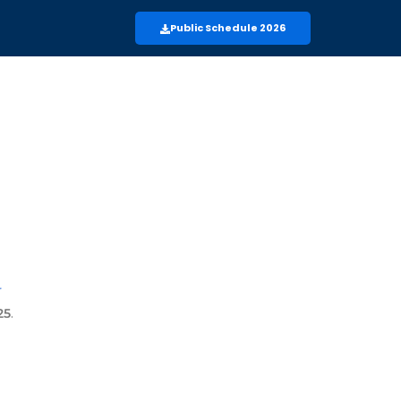
Public Schedule 2026
r
.
25