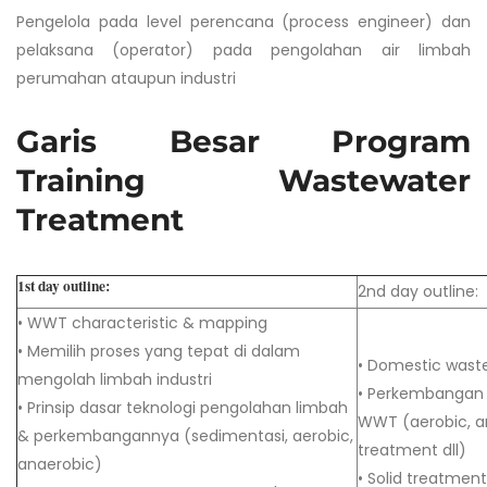
Pengelola pada level perencana (process engineer) dan
pelaksana (operator) pada pengolahan air limbah
perumahan ataupun industri
Garis Besar Program
Training Wastewater
Treatment
1st day outline:
2nd day outline:
• WWT characteristic & mapping
• Memilih proses yang tepat di dalam
• Domestic wast
mengolah limbah industri
• Perkembangan 
• Prinsip dasar teknologi pengolahan limbah
WWT (aerobic, a
& perkembangannya (sedimentasi, aerobic,
treatment dll)
anaerobic)
• Solid treatment