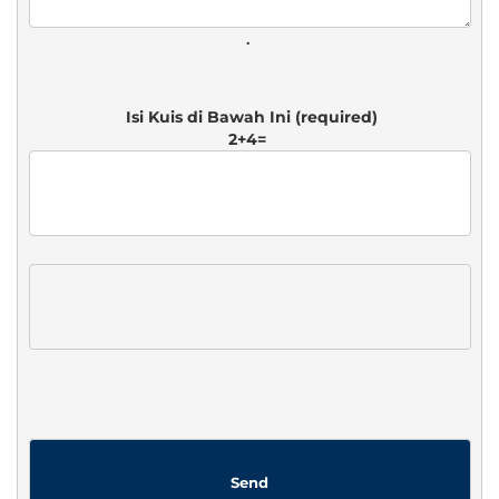
. 
2+4=