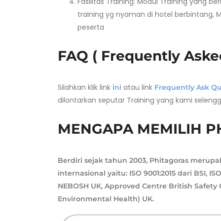
Fasilitas Training: Modul Training yang be
training yg nyaman di hotel berbintang, M
peserta
FAQ ( Frequently Aske
Silahkan klik link
atau link
ini
Frequently Ask Qu
dilontarkan seputar Training yang kami seleng
MENGAPA MEMILIH P
Berdiri sejak tahun 2003, Phitagoras merup
internasional yaitu: ISO 9001:2015 dari BSI, 
NEBOSH UK, Approved Centre British Safety Co
Environmental Health) UK.