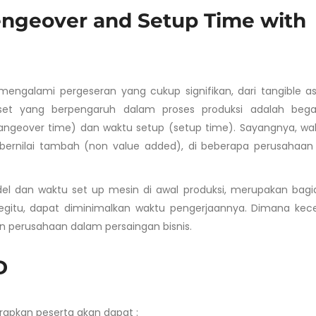
engeover and Setup Time with
 mengalami pergeseran yang cukup signifikan, dari tangible a
 asset yang berpengaruh dalam proses produksi adalah beg
ngeover time) dan waktu setup (setup time). Sayangnya, wa
 bernilai tambah (non value added), di beberapa perusahaan
 dan waktu set up mesin di awal produksi, merupakan bagia
begitu, dapat diminimalkan waktu pengerjaannya. Dimana kec
perusahaan dalam persaingan bisnis.
D
harapkan peserta akan dapat :