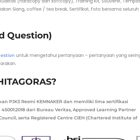
rkualitas (hardcopy dan softcopy), Training Kit, Souvenir, Tempa
akan Siang, coffee / tea break, Sertifikat, Foto bersama seluruh
d Question)
untuk mengetahui pertanyaan – pertanyaan yang serin
estion
garakan.
HITAGORAS?
akan PJK3 Resmi KEMNAKER dan memiliki lima sertifikasi
ISO 45001:2018 dari Bureau Veritas, Approved Learning Partner
uncil, serta Registered Centre CIEH (Chartered Institute of