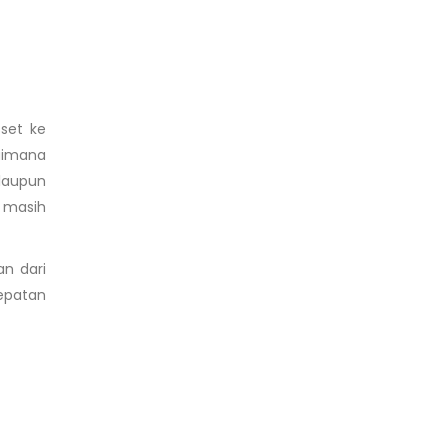
sset ke
aimana
laupun
 masih
n dari
epatan