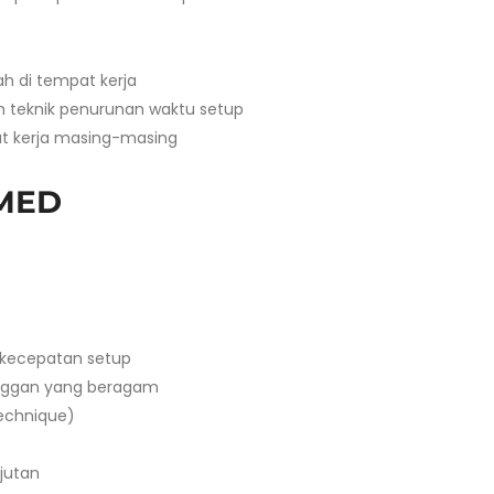
h di tempat kerja
m teknik penurunan waktu setup
t kerja masing-masing
SMED
kecepatan setup
anggan yang beragam
echnique)
jutan