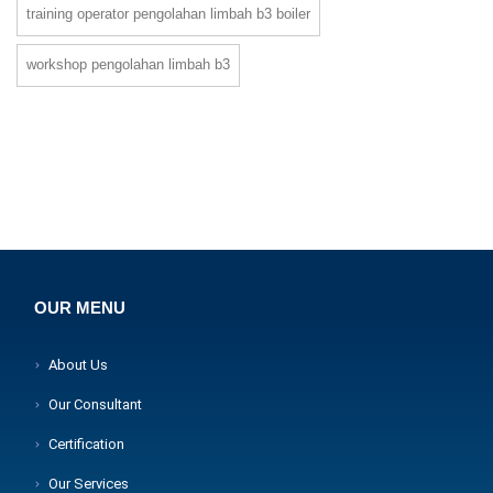
training operator pengolahan limbah b3 boiler
workshop pengolahan limbah b3
OUR MENU
About Us
Our Consultant
Certification
Our Services