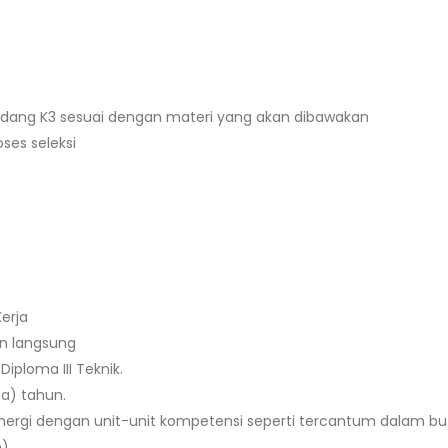
bidang K3 sesuai dengan materi yang akan dibawakan
ses seleksi
erja
an langsung
iploma III Teknik.
a) tahun.
ergi dengan unit-unit kompetensi seperti tercantum dalam but
n)