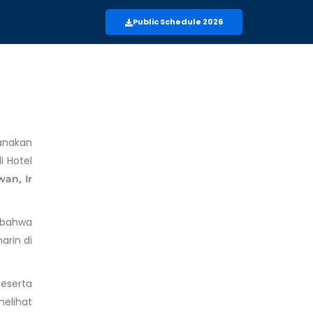
Public Schedule 2026
sanakan
i Hotel
an, Ir
t bahwa
arin di
peserta
melihat