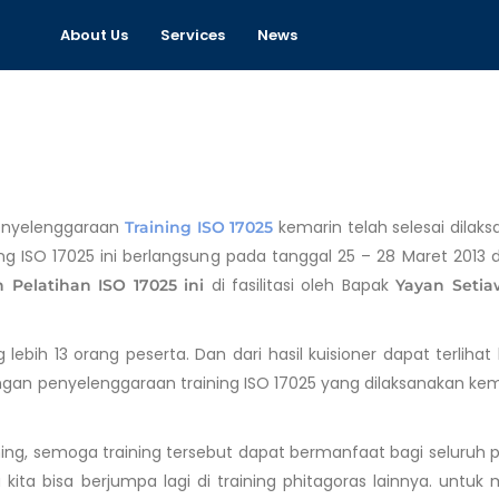
About Us
Services
News
penyelenggaraan
kemarin telah selesai dilak
Training ISO 17025
ng ISO 17025 ini berlangsung pada tanggal 25 – 28 Maret 2013 d
di fasilitasi oleh Bapak
 Pelatihan ISO 17025 ini
Yayan Setiaw
g lebih 13 orang peserta. Dan dari hasil kuisioner dapat terliha
ngan penyelenggaraan training ISO 17025 yang dilaksanakan kem
ning, semoga training tersebut dapat bermanfaat bagi seluruh 
ita bisa berjumpa lagi di training phitagoras lainnya. untuk 