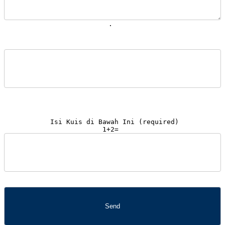
. 
1+2=