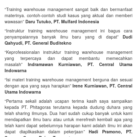
“Training warehouse management sangat baik dan bermanfaat
materinya. contoh-contoh studi kasus yang aktual dan memberi
wawasan”
Daru Tutuko, PT. Mulfard Indonesia
“Instruktur training warehouse management ini bagus cara
penyampaiannya banyak ilmu baru yang di dapat”
Dudi
Qahyudi, PT. General Buditekno
“Keprofessionalan instruktur training warehouse management
yang terpercaya dan dapat membantu memecahkan
masalah”
Indramawan Kurniawan, PT. Central Utama
Indowarna
“Isi materi training warehouse management berguna dan sesuai
dengan apa yang saya harapkan”
Irene Kurniawan, PT. Central
Utama Indowarna
“Pertama sekali adalah ucapan terima kasih saya sampaikan
kepada PT. Phitagoras terutama kepada dudung duhara yang
telah sharing ilmunya. Dua hari sudah cukup banyak untuk kami
mendapatkan ilmu baru atau untuk merefresh kembali apa yang
telah kami dapat sebelumnya harapan kami adalah ilmu ini akan
dapat diaplikasikan dalam pekerjaan”
Hadi Pramono, PT.