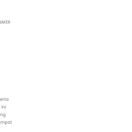
NAKER
erta
ini
ang
tempat