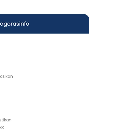
masikan
stikan
3K