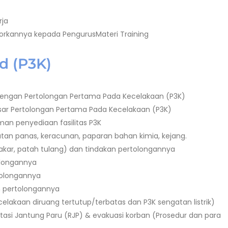
rja
orkannya kepada PengurusMateri Training
id (P3K)
dengan Pertolongan Pertama Pada Kecelakaan (P3K)
sar Pertolongan Pertama Pada Kecelakaan (P3K)
an penyediaan fasilitas P3K
n panas, keracunan, paparan bahan kimia, kejang.
bakar, patah tulang) dan tindakan pertolongannya
olongannya
tolongannya
 pertolongannya
elakaan diruang tertutup/terbatas dan P3K sengatan listrik)
tasi Jantung Paru (RJP) & evakuasi korban (Prosedur dan para