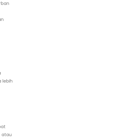
rban
an
a
 lebih
pat
t atau