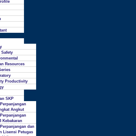
ofile
n
tant
ty
 Safety
ronmental
n Resources
Series
ratory
ty Productivity
gy
gan SKP
 Perpanjangan
ngkat Angkut
 Perpanjangan
3 Kebakaran
 Perpanjangan dan
n Lisensi Petugas