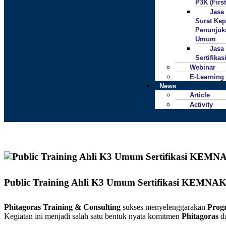
P3K (First
Jasa
Surat Ke
Penunjuk
Umum
Jasa
Sertifika
Webinar
E-Learning
News
Article
Activity
Public Training Ahli K3 Umum Sertifikasi KEMN
Phitagoras Training & Consulting
sukses menyelenggarakan
Prog
Kegiatan ini menjadi salah satu bentuk nyata komitmen
Phitagoras
da