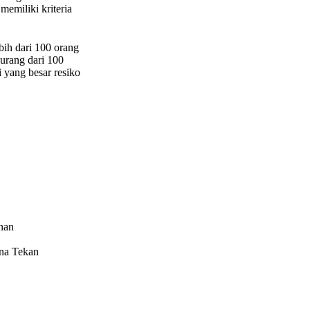
memiliki kriteria
bih dari 100 orang
urang dari 100
i yang besar resiko
nan
na Tekan