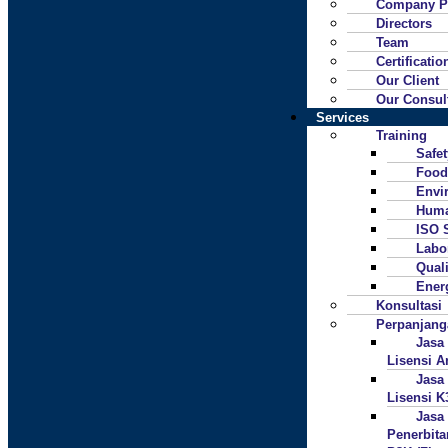
Company Pr
Directors
Team
Certificatio
Our Client
Our Consul
Services
Training
Safe
Food
Envi
Huma
ISO 
Labo
Quali
Ener
Konsultasi
Perpanjan
Jasa
Lisensi A
Jasa
Lisensi K
Jasa
Penerbita