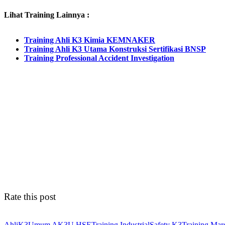
Lihat Training Lainnya :
Training Ahli K3 Kimia KEMNAKER
Training Ahli K3 Utama Konstruksi Sertifikasi BNSP
Training Professional Accident Investigation
Rate this post
AhliK3Umum
AK3U
HSETraining
IndustrialSafety
K3Training
Marc