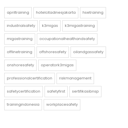
apriltraining
hotelcitadinesjakarta
hsetraining
industrialsafety
k3migas
k3migastraining
migastraining
occupationalhealthandsafety
offlinetraining
offshoresafety
oilandgassafety
onshoresafety
operatork3migas
professionalcertification
riskmanagement
safetycertification
safetyfirst
sertifikasibnsp
trainingindonesia
workplacesafety