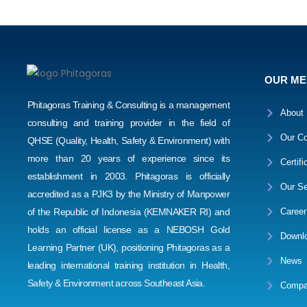
OUR M
Phitagoras Training & Consulting is a management
About
consulting and training provider in the field of
Our Co
QHSE (Quality, Health, Safety & Environment) with
more than 20 years of experience since its
Certifi
establishment in 2003. Phitagoras is officially
Our Se
accredited as a PJK3 by the Ministry of Manpower
Career
of the Republic of Indonesia (KEMNAKER RI) and
holds an official license as a NEBOSH Gold
Downl
Learning Partner (UK), positioning Phitagoras as a
News
leading international training institution in Health,
Safety & Environment across Southeast Asia.
Compa