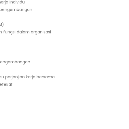
erja individu
n pengembangan
M)
n fungsi dalam organisasi
 pengembangan
 perjanjian kerja bersama
fektif