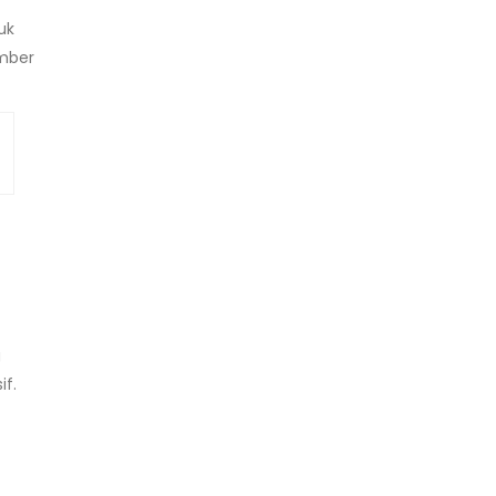
uk
mber
g
if.