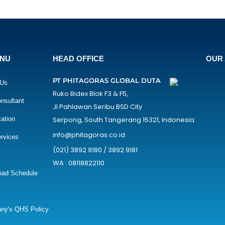
ENU
HEAD OFFICE
OUR 
PT PHITAGORAS GLOBAL DUTA
 Us
Ruko Bidex Blok F3 & F5,
nsultant
Jl Pahlawan Seribu BSD City
cation
Serpong, South Tangerang 15321, Indonesia
info@phitagoras.co.id
rvices
(021) 3892 9180 / 3892 9181
WA : 08118822110
oad Schedule
ny's QHS Policy