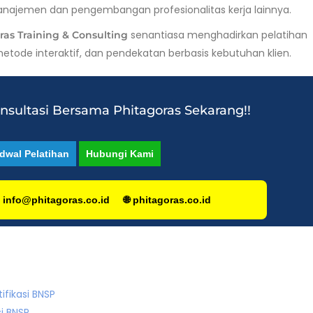
anajemen dan pengembangan profesionalitas kerja lainnya.
senantiasa menghadirkan pelatihan
ras Training & Consulting
etode interaktif, dan pendekatan berbasis kebutuhan klien.
onsultasi Bersama Phitagoras Sekarang!!
dwal Pelatihan
Hubungi Kami
 info@phitagoras.co.id
🌐 phitagoras.co.id
ifikasi BNSP
i BNSP