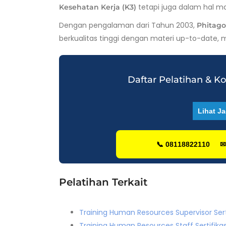
tetapi juga dalam hal m
Kesehatan Kerja (K3)
Dengan pengalaman dari Tahun 2003,
Phitago
berkualitas tinggi dengan materi up-to-date, m
Daftar Pelatihan & K
Lihat Ja
📞 08118822110
✉
Pelatihan Terkait
Training Human Resources Supervisor Sert
Training Human Resources Staff Sertifikas