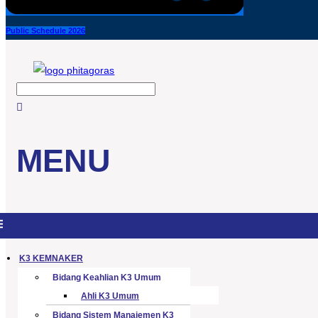
Public Schedule 2026
MENU
enu
K3 KEMNAKER
Bidang Keahlian K3 Umum
Ahli K3 Umum
Bidang Sistem Manajemen K3