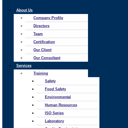
About Us
Company Profile
Directors
Team
Certification
Our Client
Our Consultant
Services
Training
Safety
Food Safety
Environmental
Human Resources
ISO Series
Laboratory