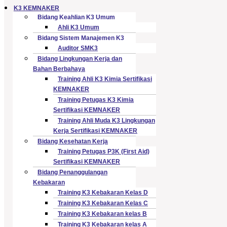
K3 KEMNAKER
Bidang Keahlian K3 Umum
Ahli K3 Umum
Bidang Sistem Manajemen K3
Auditor SMK3
Bidang Lingkungan Kerja dan
Bahan Berbahaya
Training Ahli K3 Kimia Sertifikasi
KEMNAKER
Training Petugas K3 Kimia
Sertifikasi KEMNAKER
Training Ahli Muda K3 Lingkungan
Kerja Sertifikasi KEMNAKER
Bidang Kesehatan Kerja
Training Petugas P3K (First Aid)
Sertifikasi KEMNAKER
Bidang Penanggulangan
Kebakaran
Training K3 Kebakaran Kelas D
Training K3 Kebakaran Kelas C
Training K3 Kebakaran kelas B
Training K3 Kebakaran kelas A