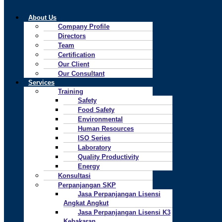
About Us
Company Profile
Directors
Team
Certification
Our Client
Our Consultant
Services
Training
Safety
Food Safety
Environmental
Human Resources
ISO Series
Laboratory
Quality Productivity
Energy
Konsultasi
Perpanjangan SKP
Jasa Perpanjangan Lisensi
Angkat Angkut
Jasa Perpanjangan Lisensi K3
Kebakaran