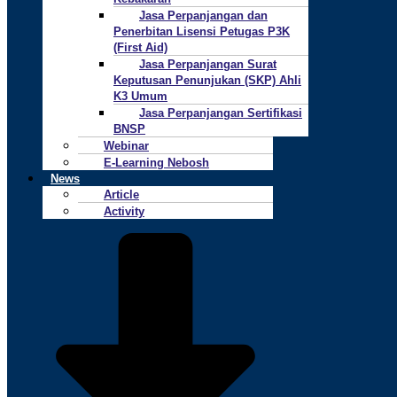
Jasa Perpanjangan dan
Penerbitan Lisensi Petugas P3K
(First Aid)
Jasa Perpanjangan Surat
Keputusan Penunjukan (SKP) Ahli
K3 Umum
Jasa Perpanjangan Sertifikasi
BNSP
Webinar
E-Learning Nebosh
News
Article
Activity