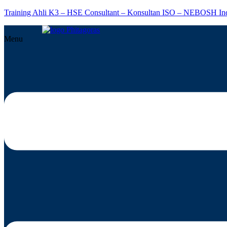
Training Ahli K3 – HSE Consultant – Konsultan ISO – NEBOSH In
Menu