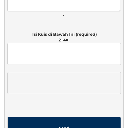
. 
2+4=