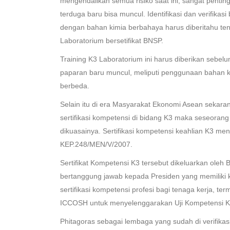
mengendalikan semua risiko saat ini, sangat pent
terduga baru bisa muncul. Identifikasi dan verifik
dengan bahan kimia berbahaya harus diberitahu ten
Laboratorium bersetifikat BNSP.
Training K3 Laboratorium ini harus diberikan sebelu
paparan baru muncul, meliputi penggunaan bahan k
berbeda.
Selain itu di era Masyarakat Ekonomi Asean sekaran
sertifikasi kompetensi di bidang K3 maka seseoran
dikuasainya. Sertifikasi kompetensi keahlian K3 
KEP.248/MEN/V/2007.
Sertifikat Kompetensi K3 tersebut dikeluarkan oleh
bertanggung jawab kepada Presiden yang memiliki k
sertifikasi kompetensi profesi bagi tenaga kerja, 
ICCOSH untuk menyelenggarakan Uji Kompetensi 
Phitagoras sebagai lembaga yang sudah di verifika