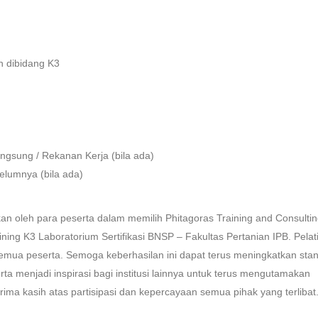
n dibidang K3
ngsung / Rekanan Kerja (bila ada)
belumnya (bila ada)
an oleh para peserta dalam memilih Phitagoras Training and Consulti
ing K3 Laboratorium Sertifikasi BNSP – Fakultas Pertanian IPB. Pelati
mua peserta. Semoga keberhasilan ini dapat terus meningkatkan sta
ta menjadi inspirasi bagi institusi lainnya untuk terus mengutamakan
rima kasih atas partisipasi dan kepercayaan semua pihak yang terlibat