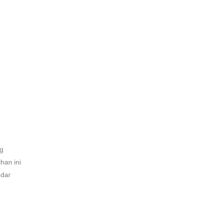
ng
han ini
ndar
.