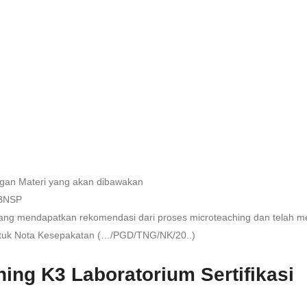
ngan Materi yang akan dibawakan
 BNSP
 yang mendapatkan rekomendasi dari proses microteaching dan telah me
ntuk Nota Kesepakatan (…/PGD/TNG/NK/20..)
ning K3 Laboratorium Sertifikasi