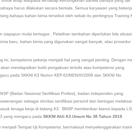
ing untuk tetap waspada terhadap kemungkinan bahwa bahaya yang tak
asi bahaya harus dilakukan secara berkala. Semua karyawan yang bekerj
tang bahaya bahan kimia tersebut oleh sebab itu pentingnya Training 
m siapapun mulai bertugas . Pelatihan tambahan diperlukan bila situasi
imia baru, bahan kimia yang digunakan sangat banyak, atau prosedur
g ini, kompetensi pekerja menjadi hal yang sangat penting. Dengan me
g akan mendapatkan bukti pengakuan tertulis atas kompetensi yang
mengacu pada SKKNI K3 Nomor KEP.42/MEN/III/2008 dan SKKNI No.
 BNSP (Badan Nasional Sertifikasi Profesi), badan independen yang
ewenangan sebagai otoritas sertifikasi personil dan bertugas melaks
termasuk tenaga kerja di bidang K3. BNSP memberikan lisensi kepada L
K3 yang mengacu pada
SKKNI Ahli K3 Umum No 38 Tahun 2019
.
si menjadi Tempat Uji Kompetensi, bermaksud menyelenggarakan train