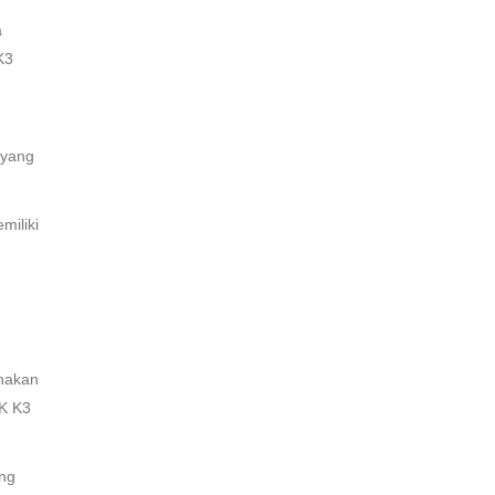
a
K3
 yang
miliki
anakan
SK K3
ing