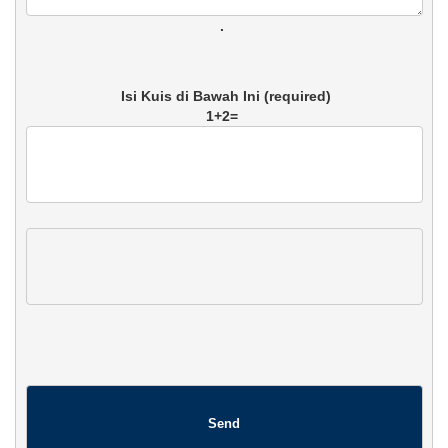
. 
1+2=