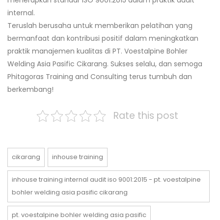
menerapkan standar ISO 9001:2015 dalam praktik audit
internal.
Teruslah berusaha untuk memberikan pelatihan yang
bermanfaat dan kontribusi positif dalam meningkatkan
praktik manajemen kualitas di PT. Voestalpine Bohler
Welding Asia Pasific Cikarang. Sukses selalu, dan semoga
Phitagoras Training and Consulting terus tumbuh dan
berkembang!
Rate this post
cikarang
inhouse training
inhouse training internal audit iso 9001:2015 - pt. voestalpine
bohler welding asia pasific cikarang
pt. voestalpine bohler welding asia pasific