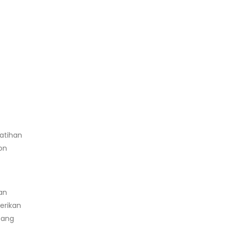
atihan
on
an
erikan
tang