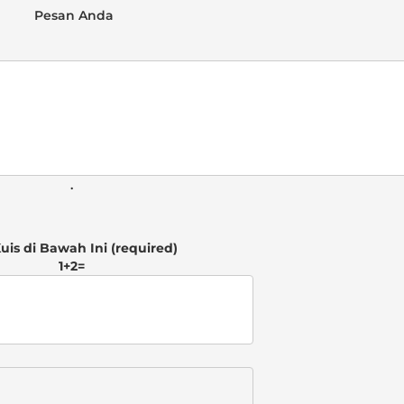
 Pesan Anda 
. 
1+2=