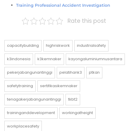
Training Professional Accident Investigation
Rate this post
capacitybuilding
highriskwork
industrialsafety
k3indonesia
k3kemnaker
kayongaluminiumnusantara
pekerjabangunantinggi
pelatihank3
ptkan
safetytraining
sertifikasikemnaker
tenagakerjabangunantinggi
tkbt2
traininganddevelopment
workingatheight
workplacesafety