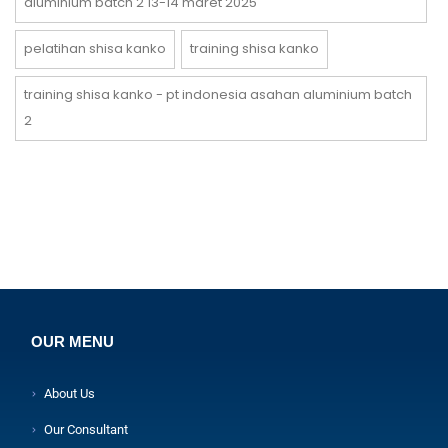
aluminium batch 2 13-14 maret 2025
pelatihan shisa kanko
training shisa kanko
training shisa kanko - pt indonesia asahan aluminium batch
2
OUR MENU
About Us
Our Consultant