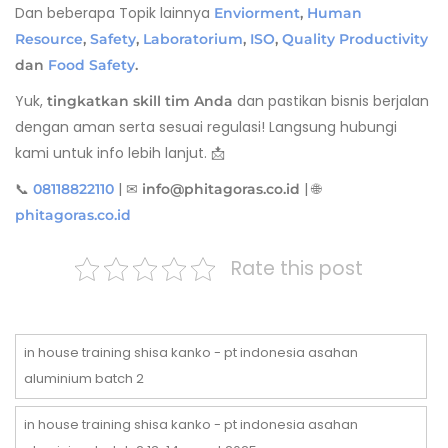
Dan beberapa Topik lainnya
Enviorment
,
Human
Resource
,
Safety
,
Laboratorium
,
ISO
,
Quality Productivity
dan
Food Safety
.
Yuk,
dan pastikan bisnis berjalan
tingkatkan skill tim Anda
dengan aman serta sesuai regulasi! Langsung hubungi
kami untuk info lebih lanjut. 📩
📞
| ✉
| 🌐
08118822110
info@phitagoras.co.id
phitagoras.co.id
Rate this post
in house training shisa kanko - pt indonesia asahan
aluminium batch 2
in house training shisa kanko - pt indonesia asahan