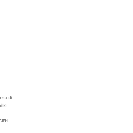
ama di
liki
CIEH