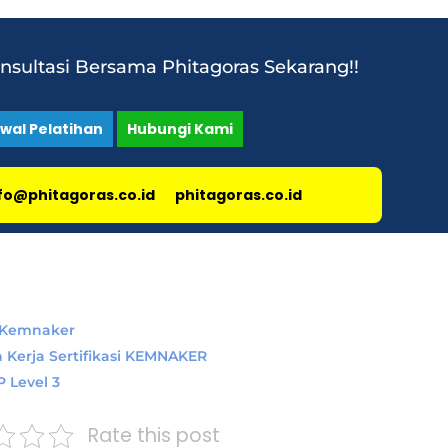
onsultasi Bersama Phitagoras Sekarang!!
dwal Pelatihan
Hubungi Kami
fo@phitagoras.co.id
phitagoras.co.id
i Kemnaker
 Kerja Sertifikasi KEMNAKER
P Level 3
Rate this post