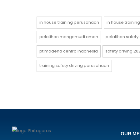
in house training perusahaan
in house training
pelatihan mengemudi aman
pelatihan safety 
pt modena centro indonesia
safety driving 20
training safety driving perusahaan
OUR M