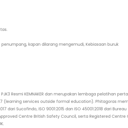
tas.
 penumpang, kapan dilarang mengemudi, Kebiasaan buruk
an PJK3 Resmi KEMNAKER dan merupakan lembaga pelatihan pert
17 (learning services outside formal education). Phitagoras memi
2017 dari Sucofindo, ISO 9001:2015 dan ISO 45001:2018 dari Bureau
Approved Centre British Safety Council, serta Registered Centre 
K.