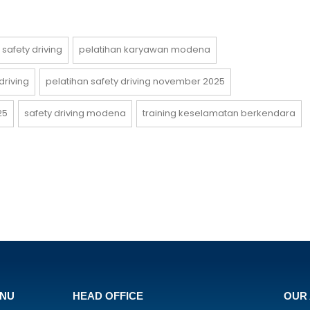
 safety driving
pelatihan karyawan modena
driving
pelatihan safety driving november 2025
25
safety driving modena
training keselamatan berkendara
ENU
HEAD OFFICE
OUR 