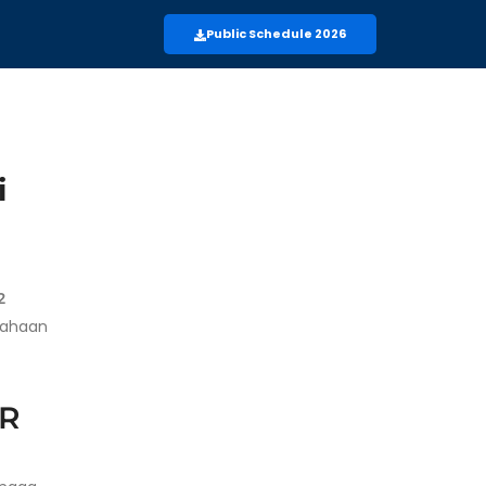
Public Schedule 2026
i
2
sahaan
ER