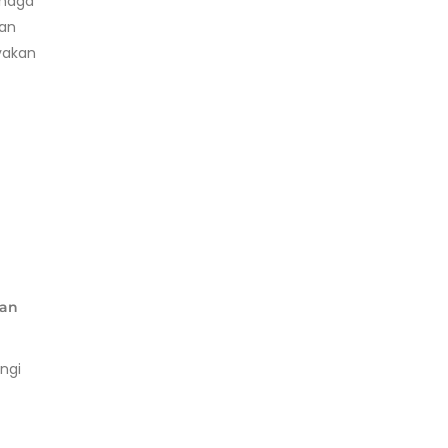
enaga
dan
yakan
an
ngi