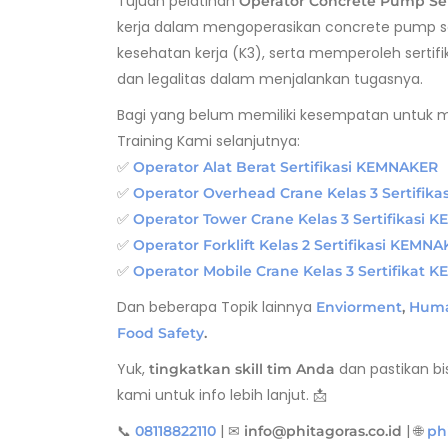
Tujuan pelatihan
Operator Concrete Pump Se
kerja dalam mengoperasikan concrete pump se
kesehatan kerja (K3), serta memperoleh sertif
dan legalitas dalam menjalankan tugasnya.
Bagi yang belum memiliki kesempatan untuk men
Training Kami selanjutnya:
✅
Operator Alat Berat Sertifikasi KEMNAKER
✅
Operator Overhead Crane Kelas 3 Sertifik
✅
Operator Tower Crane Kelas 3 Sertifikasi
✅
Operator Forklift Kelas 2 Sertifikasi KEMN
✅
Operator Mobile Crane Kelas 3 Sertifikat
Dan beberapa Topik lainnya
Enviorment
,
Huma
Food Safety
.
Yuk,
dan pastikan bi
tingkatkan skill tim Anda
kami untuk info lebih lanjut. 📩
📞
| ✉
| 🌐
08118822110
info@phitagoras.co.id
ph