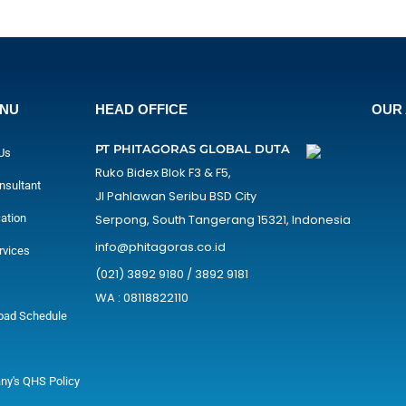
ENU
HEAD OFFICE
OUR 
PT PHITAGORAS GLOBAL DUTA
Us
Ruko Bidex Blok F3 & F5,
nsultant
Jl Pahlawan Seribu BSD City
cation
Serpong, South Tangerang 15321, Indonesia
info@phitagoras.co.id
rvices
(021) 3892 9180 / 3892 9181
WA : 08118822110
oad Schedule
y's QHS Policy