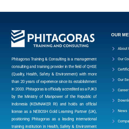
OUR M
About 
Phitagoras Training & Consulting is a management
Our Co
consulting and training provider in the field of QHSE
Certifi
(Quality, Health, Safety & Environment) with more
Our Se
than 20 years of experience since its establishment
in 2003. Phitagoras is officially accredited as a PJK3
Career
by the Ministry of Manpower of the Republic of
Downl
Indonesia (KEMNAKER RI) and holds an official
News
license as a NEBOSH Gold Learning Partner (UK),
positioning Phitagoras as a leading international
Compan
training institution in Health, Safety & Environment