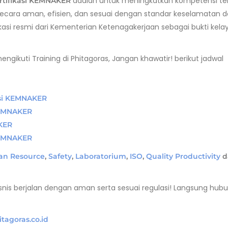
adalah untuk meningkatkan kompetensi t
rtifikasi KEMNAKER
cara aman, efisien, dan sesuai dengan standar keselamatan 
ikasi resmi dari Kementerian Ketenagakerjaan sebagai bukti kela
gikuti Training di Phitagoras, Jangan khawatir! berikut jadwal
asi KEMNAKER
 KEMNAKER
AKER
 KEMNAKER
n Resource
,
Safety
,
Laboratorium
,
ISO
,
Quality Productivity
d
snis berjalan dengan aman serta sesuai regulasi! Langsung hubu
itagoras.co.id