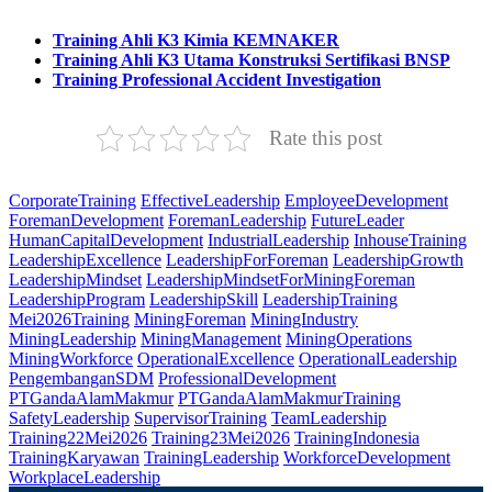
Training Ahli K3 Kimia KEMNAKER
Training Ahli K3 Utama Konstruksi Sertifikasi BNSP
Training Professional Accident Investigation
Rate this post
CorporateTraining
EffectiveLeadership
EmployeeDevelopment
ForemanDevelopment
ForemanLeadership
FutureLeader
HumanCapitalDevelopment
IndustrialLeadership
InhouseTraining
LeadershipExcellence
LeadershipForForeman
LeadershipGrowth
LeadershipMindset
LeadershipMindsetForMiningForeman
LeadershipProgram
LeadershipSkill
LeadershipTraining
Mei2026Training
MiningForeman
MiningIndustry
MiningLeadership
MiningManagement
MiningOperations
MiningWorkforce
OperationalExcellence
OperationalLeadership
PengembanganSDM
ProfessionalDevelopment
PTGandaAlamMakmur
PTGandaAlamMakmurTraining
SafetyLeadership
SupervisorTraining
TeamLeadership
Training22Mei2026
Training23Mei2026
TrainingIndonesia
TrainingKaryawan
TrainingLeadership
WorkforceDevelopment
WorkplaceLeadership