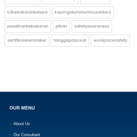
k3kebakarankelasd
kayongaluminiumnusantara
pelatihankebakaran
ptkan
safetyawareness
sertifikasikemnaker
tanggapdarurat
workplacesafety
OUR MENU
About Us
Our Consultant