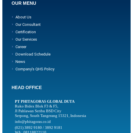
OUR MENU
About Us
Our Consultant
Certification
Our Services
Career
Download Schedule
News
Company's QHS Policy
HEAD OFFICE
PT PHITAGORAS GLOBAL DUTA
Ruko Bidex Blok F3 & F5,
Jl Pahlawan Seribu BSD City
Serpong, South Tangerang 15321, Indonesia
info@phitagoras.co.id
(021) 3892 9180 / 3892 9181
WA : 08118822110