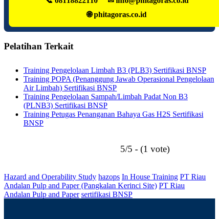
📞 08118822110
✉ info@phitagoras.co.id
🌐 phitagoras.co.id
Pelatihan Terkait
Training Pengelolaan Limbah B3 (PLB3) Sertifikasi BNSP
Training POPA (Penanggung Jawab Operasional Pengelolaan
Air Limbah) Sertifikasi BNSP
Training Pengelolaan Sampah/Limbah Padat Non B3
(PLNB3) Sertifikasi BNSP
Training Petugas Penanganan Bahaya Gas H2S Sertifikasi
BNSP
5/5 - (1 vote)
Hazard and Operability Study
hazops
In House Training
PT Riau
Andalan Pulp and Paper (Pangkalan Kerinci Site)
PT Riau
Andalan Pulp and Paper
sertifikasi BNSP