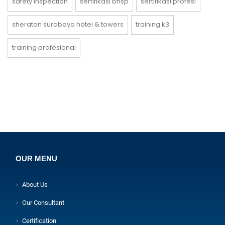
safety inspection
sertifikasi bnsp
sertifikasi profesi
sheraton surabaya hotel & towers
training k3
training profesional
OUR MENU
About Us
Our Consultant
Certification