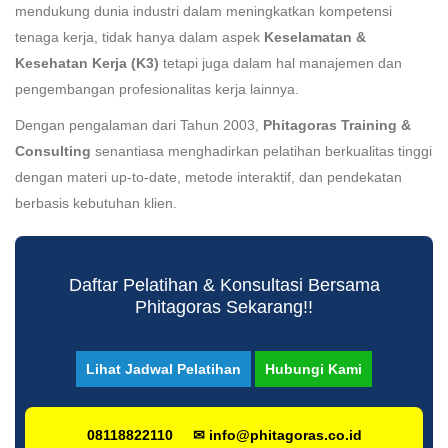
mendukung dunia industri dalam meningkatkan kompetensi
tenaga kerja, tidak hanya dalam aspek
Keselamatan &
Kesehatan Kerja (K3)
tetapi juga dalam hal manajemen dan
pengembangan profesionalitas kerja lainnya.
Dengan pengalaman dari Tahun 2003,
Phitagoras Training &
Consulting
senantiasa menghadirkan pelatihan berkualitas tinggi
dengan materi up-to-date, metode interaktif, dan pendekatan
berbasis kebutuhan klien.
Daftar Pelatihan & Konsultasi Bersama
Phitagoras Sekarang!!
Lihat Jadwal Pelatihan
Hubungi Kami
08118822110
✉ info@phitagoras.co.id