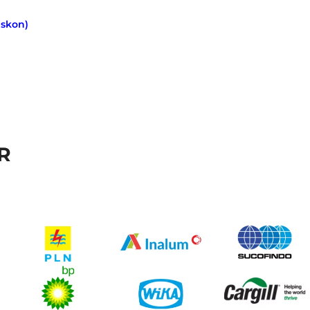
iskon)
R