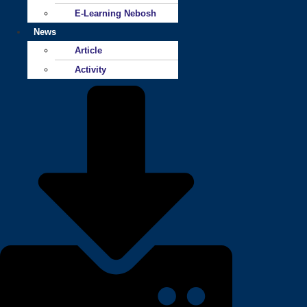
E-Learning Nebosh
News
Article
Activity