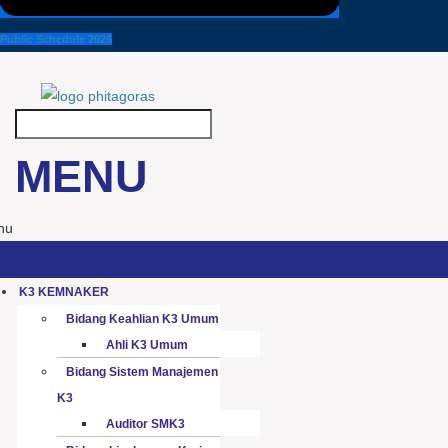
Public Schedule 2026
MENU
nu
K3 KEMNAKER
Bidang Keahlian K3 Umum
Ahli K3 Umum
Bidang Sistem Manajemen
K3
Auditor SMK3