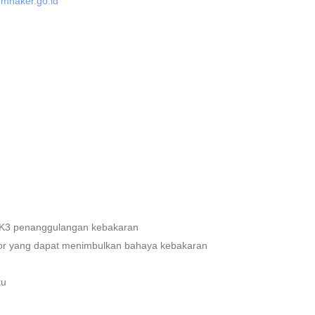
mnaker.go.id
 K3 penanggulangan kebakaran
tor yang dapat menimbulkan bahaya kebakaran
ku