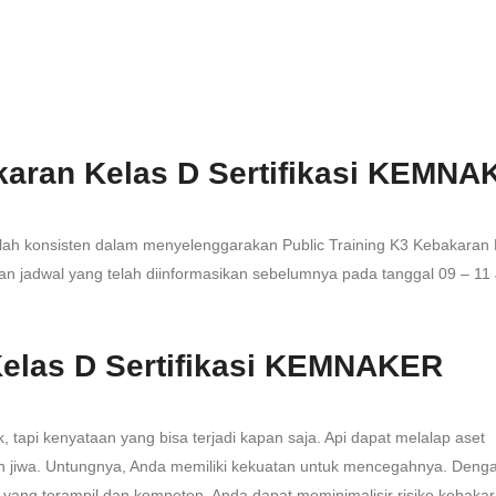
akaran Kelas D Sertifikasi KEMN
telah konsisten dalam menyelenggarakan Public Training K3 Kebakaran 
n jadwal yang telah diinformasikan sebelumnya pada tanggal 09 – 11 
Kelas D Sertifikasi KEMNAKER
 tapi kenyataan yang bisa terjadi kapan saja. Api dapat melalap aset
 jiwa. Untungnya, Anda memiliki kekuatan untuk mencegahnya. Deng
yang terampil dan kompeten, Anda dapat meminimalisir risiko kebakar