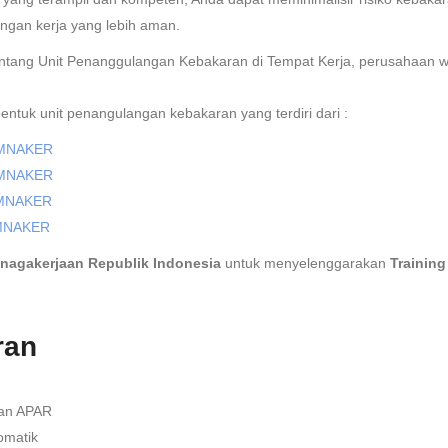
ngan kerja yang lebih aman.
ang Unit Penanggulangan Kebakaran di Tempat Kerja, p
erusahaan w
ntuk unit penangulangan kebakaran yang terdiri dari :
KEMNAKER
KEMNAKER
KEMNAKER
KEMNAKER
nagakerjaan Republik Indonesia
untuk menyelenggarakan
Training
ran
an APAR
matik