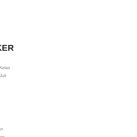
AKER
Kelas
Juli
an
an,