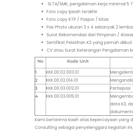
SLTA/SMK, pengalaman kerja minimal 5 T
Foto copy Ijasah terakhir
Foto copy KTP / Paspor / Kitas
Pas Photo ukuran 3 x 4 sebanyak 2 lemba
Surat Rekomendasi dari Pimpinan / Atasa
Sertifikat Pelatihan K3 yang pernah diiku
CV atau Surat Keterangan Pengalaman k
No
Kode Unit
KKK.00.02.003.01
Mengidentif
1
KKK.00.02.014.01
Menganalis
2
KKK.00.03.002.01
Partisipas
3
KKK.00.03.005.01
Mengemban
4
data K3, d
dokumenta
Kami berterima kasih atas kepercayaan yang di
Consulting sebagai penyelenggara kegiatan in