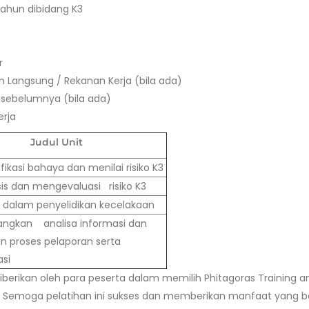
ahun dibidang K3
r
n Langsung / Rekanan Kerja (bila ada)
ti sebelumnya (bila ada)
erja
Judul Unit
ikasi bahaya dan menilai risiko K3
is dan mengevaluasi risiko K3
i dalam penyelidikan kecelakaan
gkan analisa informasi dan
an proses pelaporan serta
si
berikan oleh para peserta dalam memilih Phitagoras Training a
i. Semoga pelatihan ini sukses dan memberikan manfaat yang b