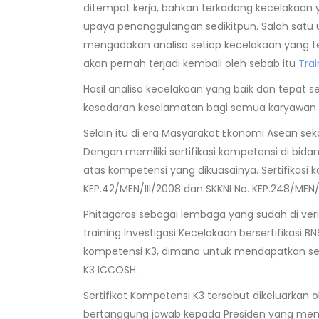
ditempat kerja, bahkan terkadang kecelakaan 
upaya penanggulangan sedikitpun. Salah satu
mengadakan analisa setiap kecelakaan yang te
akan pernah terjadi kembali oleh sebab itu
Trai
Hasil analisa kecelakaan yang baik dan tepat
kesadaran keselamatan bagi semua karyawan d
Selain itu di era Masyarakat Ekonomi Asean sek
Dengan memiliki sertifikasi kompetensi di bi
atas kompetensi yang dikuasainya. Sertifikas
KEP.42/MEN/III/2008 dan SKKNI No. KEP.248/MEN
Phitagoras sebagai lembaga yang sudah di ve
training Investigasi Kecelakaan bersertifikasi
kompetensi K3, dimana untuk mendapatkan serti
K3 ICCOSH.
Sertifikat Kompetensi K3 tersebut dikeluarkan 
bertanggung jawab kepada Presiden yang memili