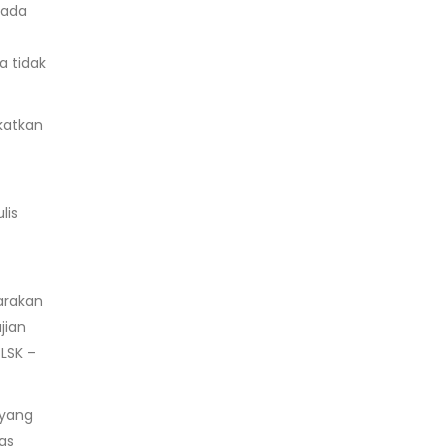
 ada
a tidak
katkan
lis
arakan
jian
LSK –
 yang
as