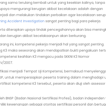
yang sama terulang kembali untuk yang kesekian kalinya, tanpa
 upaya mengurangi kerugian akibat kecelakaan adalah dengan
rjadi dan melakukan tindakan perbaikan agar kecelakaan serup
ning Accident Investigation
sangat penting bagi para pekerja.
 serta diterapkan upaya tindak pencegahannya akan bisa mening
an kerugian akibat kecelakaanpun akan berkurang.
arang ini, kompetensi pekerja menjadi hal yang sangat penting.
dang K3 maka seseorang akan mendapatkan bukti pengakuan tertu
i kompetensi keahlian K3 mengacu pada SKKNI K3 Nomor
/V/2007.
rifikasi menjadi Tempat Uji Kompetensi, bermaksud menyelengg
 BNSP, untuk mempersiapkan peserta training dalam menghadapi u
fikat kompetensi K3 tersebut, peserta akan diuji oleh assessor 
oleh BNSP (Badan Nasional Sertifikasi Profesi), badan independen
ki kewenangan sebagai otoritas sertifikasi personil dan bertug