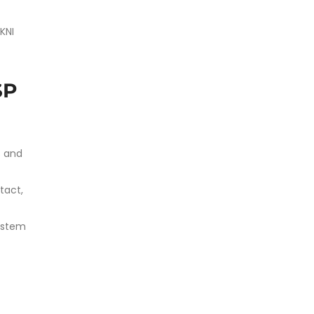
KNI
SP
s and
tact,
system