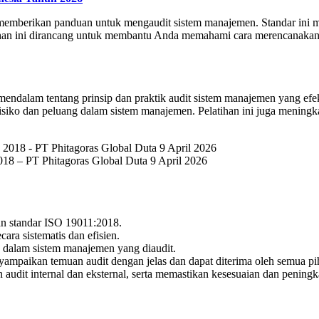
g memberikan panduan untuk mengaudit sistem manajemen. Standar ini me
tihan ini dirancang untuk membantu Anda memahami cara merencanakan,
dalam tentang prinsip dan praktik audit sistem manajemen yang efekt
i risiko dan peluang dalam sistem manajemen. Pelatihan ini juga mening
18 – PT Phitagoras Global Duta 9 April 2026
gan standar ISO 19011:2018.
ra sistematis dan efisien.
g dalam sistem manajemen yang diaudit.
mpaikan temuan audit dengan jelas dan dapat diterima oleh semua pih
udit internal dan eksternal, serta memastikan kesesuaian dan peningka