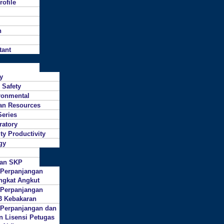
ofile
n
tant
ty
 Safety
ronmental
n Resources
Series
ratory
ty Productivity
gy
gan SKP
 Perpanjangan
ngkat Angkut
 Perpanjangan
3 Kebakaran
 Perpanjangan dan
n Lisensi Petugas