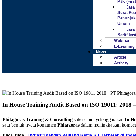
P3K (First
Jasa
Surat Ke
Penunjuk
Umum
Jasa
Sertifika
Webinar
E-Learning
News
Article
Activity
In House Training Audit Based on ISO 19011: 2018 –
Phitagoras Training & Consulting
sukses menyelenggarakan
In Ho
satu bentuk nyata komitmen
Phitagoras
dalam meningkatkan kompete
Baca Juga :
Industri dengan Peluang Kerja K3 Terbesar di Indo