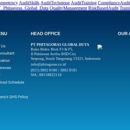
ompetency
AuditSkills
AuditTechnique
AuditTraining
ComplianceAudi
_Phitagoras_Global_Duta
QualityManagement
RiskBasedAudit
Train
ENU
HEAD OFFICE
OUR 
PT PHITAGORAS GLOBAL DUTA
 Us
Ruko Bidex Blok F3 & F5,
onsultant
Jl Pahlawan Seribu BSD City
Serpong, South Tangerang 15321, Indonesia
ication
info@phitagoras.co.id
ervices
(021) 3892 9180 / 3892 9181
WA : 08118822110
r
oad Schedule
ny's QHS Policy