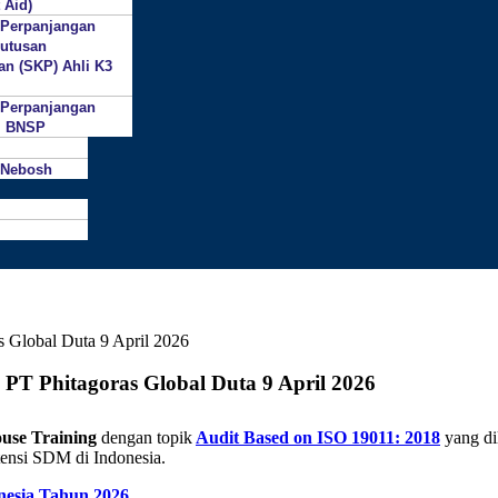
 Aid)
 Perpanjangan
putusan
an (SKP) Ahli K3
 Perpanjangan
si BNSP
 Nebosh
 PT Phitagoras Global Duta 9 April 2026
use Training
dengan topik
Audit Based on ISO 19011: 2018
yang di
nsi SDM di Indonesia.
nesia Tahun 2026