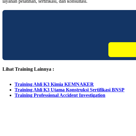
layanan pelatihan, sertifikasi, dan konsultasi.
Lihat Training Lainnya :
Training Ahli K3 Kimia KEMNAKER
Training Ahli K3 Utama Konstruksi Sertifikasi BNSP
Training Professional Accident Investigation