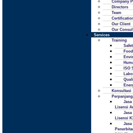
Company Pr
Directors
Team
Certificatio
Our Client
Our Consul
Services
Training
Safe
Food
Envi
Huma
ISO 
Labo
Quali
Ener
Konsultasi
Perpanjan
Jasa
Lisensi A
Jasa
Lisensi K
Jasa
Penerbita