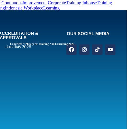
t
ContinuousImprovement
CorporateTraining
InhouseTraining
ingIndonesia
WorkplaceLearning
ACCREDITATION &
OUR SOCIAL MEDIA
APPROVALS
Copyright © Phitagoras Training And Consulting 2026