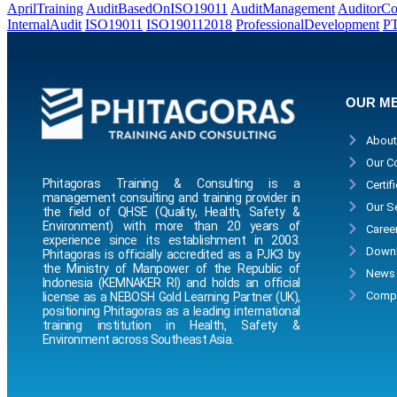
AprilTraining
AuditBasedOnISO19011
AuditManagement
AuditorC
InternalAudit
ISO19011
ISO190112018
ProfessionalDevelopment
PT
OUR M
About
Our C
Phitagoras Training & Consulting is a
Certif
management consulting and training provider in
Our S
the field of QHSE (Quality, Health, Safety &
Environment) with more than 20 years of
Caree
experience since its establishment in 2003.
Downl
Phitagoras is officially accredited as a PJK3 by
the Ministry of Manpower of the Republic of
News
Indonesia (KEMNAKER RI) and holds an official
Compa
license as a NEBOSH Gold Learning Partner (UK),
positioning Phitagoras as a leading international
training institution in Health, Safety &
Environment across Southeast Asia.