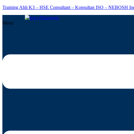
Training Ahli K3 – HSE Consultant – Konsultan ISO – NEBOSH In
Menu