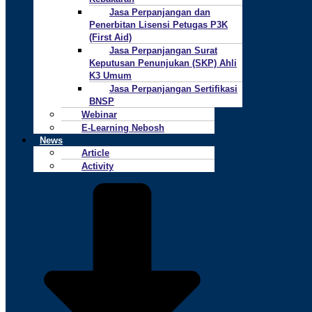
Jasa Perpanjangan dan
Penerbitan Lisensi Petugas P3K
(First Aid)
Jasa Perpanjangan Surat
Keputusan Penunjukan (SKP) Ahli
K3 Umum
Jasa Perpanjangan Sertifikasi
BNSP
Webinar
E-Learning Nebosh
News
Article
Activity