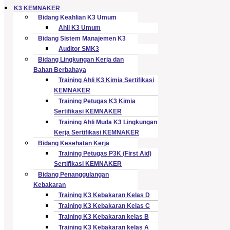
K3 KEMNAKER
Bidang Keahlian K3 Umum
Ahli K3 Umum
Bidang Sistem Manajemen K3
Auditor SMK3
Bidang Lingkungan Kerja dan
Bahan Berbahaya
Training Ahli K3 Kimia Sertifikasi
KEMNAKER
Training Petugas K3 Kimia
Sertifikasi KEMNAKER
Training Ahli Muda K3 Lingkungan
Kerja Sertifikasi KEMNAKER
Bidang Kesehatan Kerja
Training Petugas P3K (First Aid)
Sertifikasi KEMNAKER
Bidang Penanggulangan
Kebakaran
Training K3 Kebakaran Kelas D
Training K3 Kebakaran Kelas C
Training K3 Kebakaran kelas B
Training K3 Kebakaran kelas A