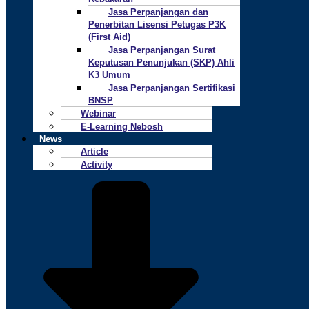
Jasa Perpanjangan dan
Penerbitan Lisensi Petugas P3K
(First Aid)
Jasa Perpanjangan Surat
Keputusan Penunjukan (SKP) Ahli
K3 Umum
Jasa Perpanjangan Sertifikasi
BNSP
Webinar
E-Learning Nebosh
News
Article
Activity