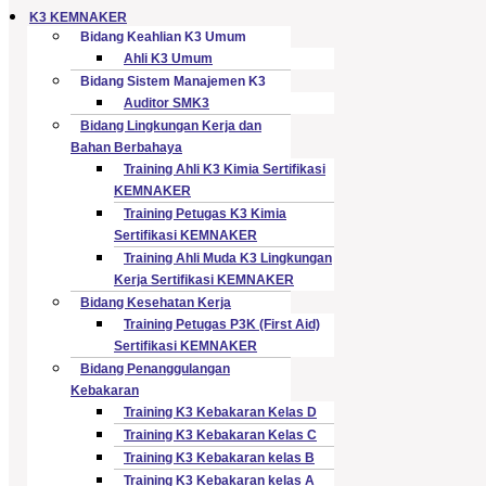
K3 KEMNAKER
Bidang Keahlian K3 Umum
Ahli K3 Umum
Bidang Sistem Manajemen K3
Auditor SMK3
Bidang Lingkungan Kerja dan
Bahan Berbahaya
Training Ahli K3 Kimia Sertifikasi
KEMNAKER
Training Petugas K3 Kimia
Sertifikasi KEMNAKER
Training Ahli Muda K3 Lingkungan
Kerja Sertifikasi KEMNAKER
Bidang Kesehatan Kerja
Training Petugas P3K (First Aid)
Sertifikasi KEMNAKER
Bidang Penanggulangan
Kebakaran
Training K3 Kebakaran Kelas D
Training K3 Kebakaran Kelas C
Training K3 Kebakaran kelas B
Training K3 Kebakaran kelas A