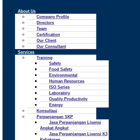
About Us
Company Profile
Directors
Team
Certification
Our Client
Our Consultant
Services
Training
Safety
Food Safety
Environmental
Human Resources
ISO Series
Laboratory
Quality Productivity
Energy
Konsultasi
Perpanjangan SKP
Jasa Perpanjangan Lisensi
Angkat Angkut
Jasa Perpanjangan Lisensi K3
Kebakaran