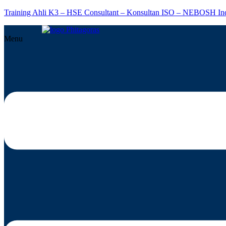
Training Ahli K3 – HSE Consultant – Konsultan ISO – NEBOSH In
Menu