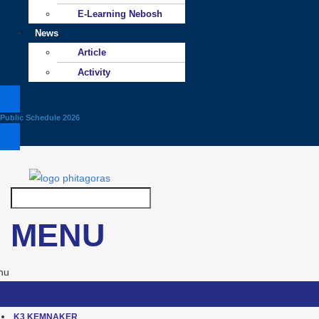
E-Learning Nebosh
News
Article
Activity
Public Schedule 2026
MENU
nu
K3 KEMNAKER