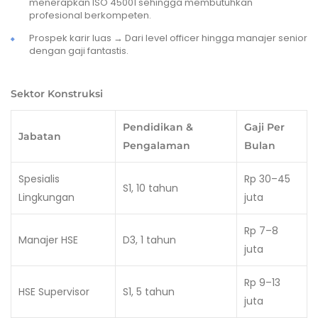
menerapkan ISO 45001 sehingga membutuhkan
profesional berkompeten.
Prospek karir luas → Dari level officer hingga manajer senior
dengan gaji fantastis.
Sektor Konstruksi
Pendidikan &
Gaji Per
Jabatan
Pengalaman
Bulan
Spesialis
Rp 30–45
S1, 10 tahun
Lingkungan
juta
Rp 7–8
Manajer HSE
D3, 1 tahun
juta
Rp 9–13
HSE Supervisor
S1, 5 tahun
juta