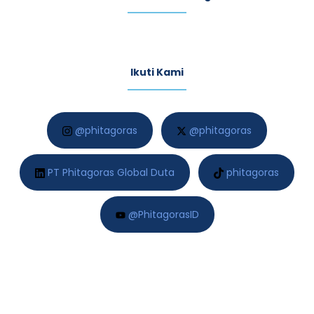
Ikuti Kami​
@phitagoras
@phitagoras
PT Phitagoras Global Duta
phitagoras
@PhitagorasID