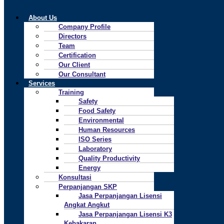
About Us
Company Profile
Directors
Team
Certification
Our Client
Our Consultant
Services
Training
Safety
Food Safety
Environmental
Human Resources
ISO Series
Laboratory
Quality Productivity
Energy
Konsultasi
Perpanjangan SKP
Jasa Perpanjangan Lisensi
Angkat Angkut
Jasa Perpanjangan Lisensi K3
Kebakaran