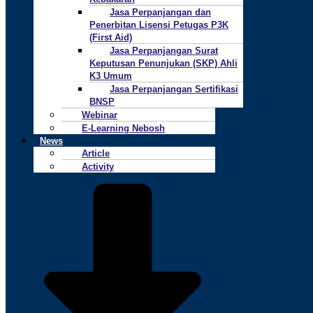
Jasa Perpanjangan dan
Penerbitan Lisensi Petugas P3K
(First Aid)
Jasa Perpanjangan Surat
Keputusan Penunjukan (SKP) Ahli
K3 Umum
Jasa Perpanjangan Sertifikasi
BNSP
Webinar
E-Learning Nebosh
News
Article
Activity