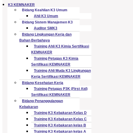
K3 KEMNAKER
Bidang Keahlian K3 Umum
Ahli K3 Umum
Bidang Sistem Manajemen K3
Auditor SMK3
Bidang Lingkungan Kerja dan
Bahan Berbahaya
Training Ahli K3 Kimia Sertifikasi
KEMNAKER
Training Petugas K3 Kimia
Sertifikasi KEMNAKER
Training Ahli Muda K3 Lingkungan
Kerja Sertifikasi KEMNAKER
Bidang Kesehatan Kerja
Training Petugas P3K (First Aid)
Sertifikasi KEMNAKER
Bidang Penanggulangan
Kebakaran
Training K3 Kebakaran Kelas D
Training K3 Kebakaran Kelas C
Training K3 Kebakaran kelas B
Training K3 Kebakaran kelas A