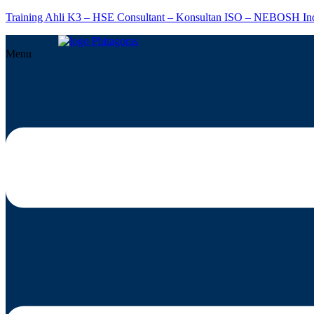
Training Ahli K3 – HSE Consultant – Konsultan ISO – NEBOSH In
Menu